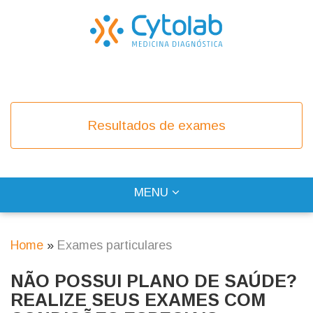
Skip
to
main
content
COVID-19
Resultados de exames
TOGGLE
MENU
Main
NAVIGATION
navigation
Home
Exames particulares
Breadcrumb
NÃO POSSUI PLANO DE SAÚDE?
REALIZE SEUS EXAMES COM