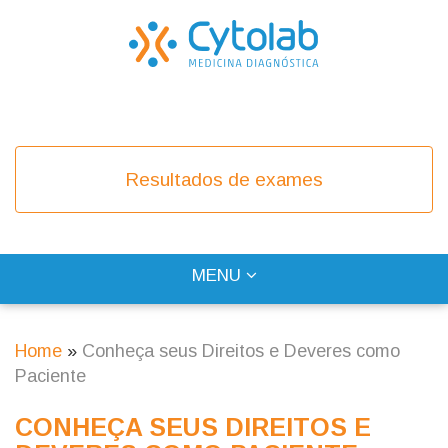
Skip
to
main
content
COVID-19
Resultados de exames
TOGGLE
MENU
Main
NAVIGATION
navigation
Home
Conheça seus Direitos e Deveres como
Breadcrumb
Paciente
CONHEÇA SEUS DIREITOS E